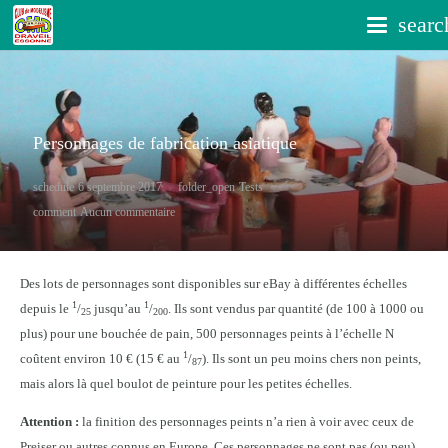
searc
Personnages de fabrication asiatique
schedule
6 septembre 2017
folder_open
Tests
comment
Aucun commentaire
Des lots de personnages sont disponibles sur eBay à différentes échelles
1
1
depuis le
/
jusqu’au
/
. Ils sont vendus par quantité (de 100 à 1000 ou
25
200
plus) pour une bouchée de pain, 500 personnages peints à l’échelle N
1
coûtent environ 10 € (15 € au
/
). Ils sont un peu moins chers non peints,
87
mais alors là quel boulot de peinture pour les petites échelles.
Attention :
la finition des personnages peints n’a rien à voir avec ceux de
Preiser ou autres connus en Europe. Ces personnages ne sont pas (ou peu)